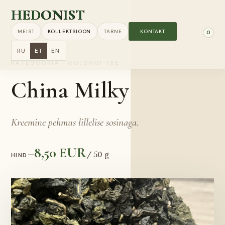
HEDONIST
MEIST
KOLLEKTSIOON
TARNE
KONTAKT
0
RU
ET
EN
KATEGOORIA
·
OOLONGI TEE
China Milky
Kreemine pehmus lillelise sosinaga.
8,50 EUR
—
/
50 g
HIND