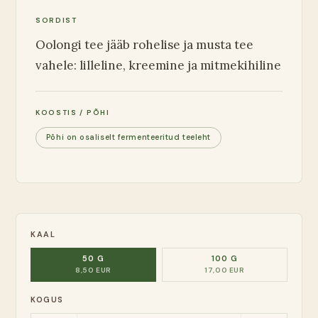
SORDIST
Oolongi tee jääb rohelise ja musta tee
vahele: lilleline, kreemine ja mitmekihiline
KOOSTIS / PÕHI
Põhi on osaliselt fermenteeritud teeleht
KAAL
50 G
100 G
8,50 EUR
17,00 EUR
KOGUS