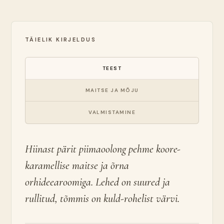
TÄIELIK KIRJELDUS
TEEST
MAITSE JA MÕJU
VALMISTAMINE
Hiinast pärit piimaoolong pehme koore-
karamellise maitse ja õrna
orhideearoomiga. Lehed on suured ja
rullitud, tõmmis on kuld-rohelist värvi.