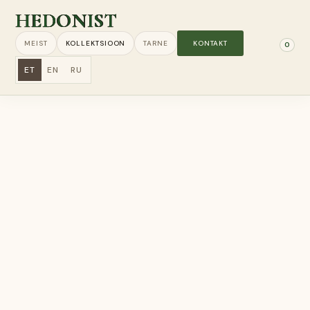
HEDONIST
MEIST
KOLLEKTSIOON
TARNE
KONTAKT
0
ET
EN
RU