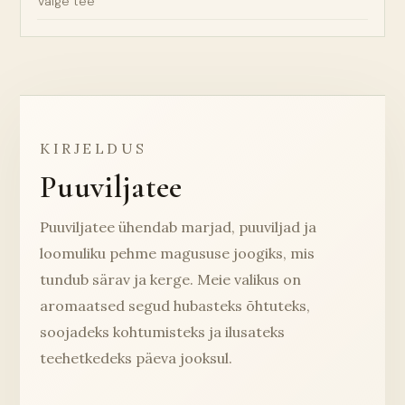
Valge tee
KIRJELDUS
Puuviljatee
Puuviljatee ühendab marjad, puuviljad ja
loomuliku pehme magususe joogiks, mis
tundub särav ja kerge. Meie valikus on
aromaatsed segud hubasteks õhtuteks,
soojadeks kohtumisteks ja ilusateks
teehetkedeks päeva jooksul.