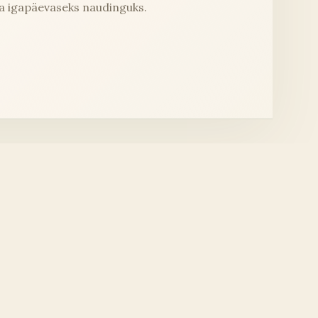
ja igapäevaseks naudinguks.