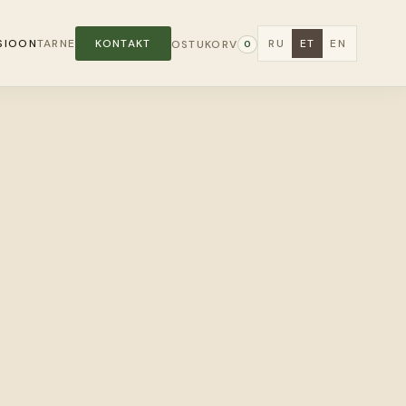
SIOON
TARNE
KONTAKT
RU
ET
EN
OSTUKORV
0