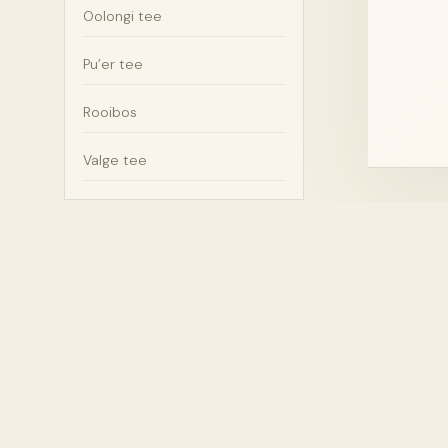
Oolongi tee
Pu’er tee
Rooibos
Valge tee
TEESO
Kat