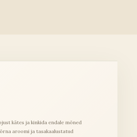
just kätes ja kinkida endale mõned
d õrna aroomi ja tasakaalustatud