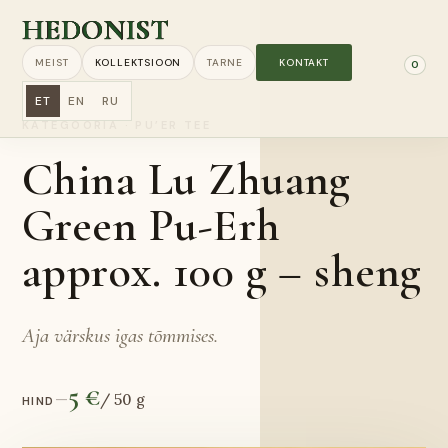
HEDONIST
MEIST
KOLLEKTSIOON
TARNE
KONTAKT
0
ET
EN
RU
KATEGOORIA
·
PU’ER TEE
China Lu Zhuang
Green Pu-Erh
approx. 100 g – sheng
Aja värskus igas tõmmises.
5 €
—
/
50 g
HIND