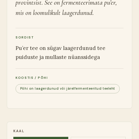
provintsist. See on fermenteerimata pu’er,
mis on loomulikult laagerdunud.
SORDIST
Pu’er tee on sügav laagerdunud tee
puiduste ja mullaste nüanssidega
KOOSTIS / PÕHI
Põhi on laagerdunud või järelfermenteeritud teeleht
KAAL